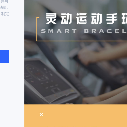
据并可
动量,
 制定