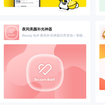
夜间美颜补光神器
Beauty Buff 夜拍补光神器闪亮登场！智能美颜自拍补光灯，你的专属打光师！App调节灯光配比、亮度，方便快捷，彰显品质生活。 双模式调节：冷暖光、苹果光科学配比，让你怎么拍都美丽； 亮度调节：无论环境多黑都能还你美艳动人； 蓝牙遥控：自动摆拍，从此跟自拍杆say goodbye。