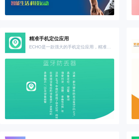
精准手机定位应用
ECHO是一款强大的手机定位应用，精准的定位可以让你随时了解家人的位置。在这个繁杂的社会里，家庭的安全需要得到关注，当年迈的父母独自出门时、当爱人深夜未归时、当孩子放学却迟迟没有回家时，你需要知道他们在哪，使用自在找，一键定位，精准追踪，关注家庭安全。配合ECHO智能防丢器，自在找还可以守护您的物品和手机安全。 当手机远离ECHO防丢器时，手机和防丢器会同时发出声音提醒。 当找不到防丢器时，可以通过自在找一键呼叫防丢器。 当防丢器丢失时，通过声明丢失功能，所有自在找用户都会帮您一起寻找，还可以分享到微信让好友一起找。 定位好友:添加好友，对方接收请求后，即可互相查看位置； 安全区域:设置安全区域，好友出入自动获得提醒； 位置记录:可查看好友长达4周的位置记录； 一键寻物:使用ECHO APP，可以一键呼叫物品； 防丢提醒:ECHO AP可以在物品远离手机时通过手机提醒您，防止物品丢失； 手机防丢:ECHO AP可以在手机远离时通过ECHO硬件产品提醒您，防止手机丢失； 丢失位置:ECHO AP会自动记录物品丢失的位置，在丢失后可以通过丢失位置进行寻找； 网络寻找:声明丢失后，所有自在找用户都会帮您一起寻找，还可以分享到微信让好友一起找。 使用场景: · 给父母使用，查看父母位置，贴心关怀，安全无忧！ · 给孩子使用，孩子放学没回家？一键查看位置，了解孩子动向！ · 和恋人使用，知道Ta已经下班了，开始做饭吧！ · 和闺蜜使用，一个位置，一起喝茶逛街看电影！ · 和好兄弟使用，兄弟有难，马上到场支援！ · ECHO防丢器放在钥匙、钱包上，妈妈再也不用担心我忘带钥匙钱包了！ · ECHO防丢器放在空调遥控器上，天冷了再也不会找不到空调遥控器而受冻了！